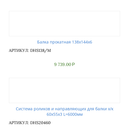
Балка прокатная 138x144x6
АРТИКУЛ: DHS138/M
9 739.00
Р
Система роликов и направляющих для балки х/к
60x55x3 L=6000мм
АРТИКУЛ: DHS20460