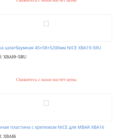
Свяжитесь с нами насчёт цены
ка шлагбаумная 45×58×5200мм NICE XBA19-5RU
: XBA19-5RU
Свяжитесь с нами насчёт цены
рная пластина с крепежом NICE для MBAR XBA16
: XBA16