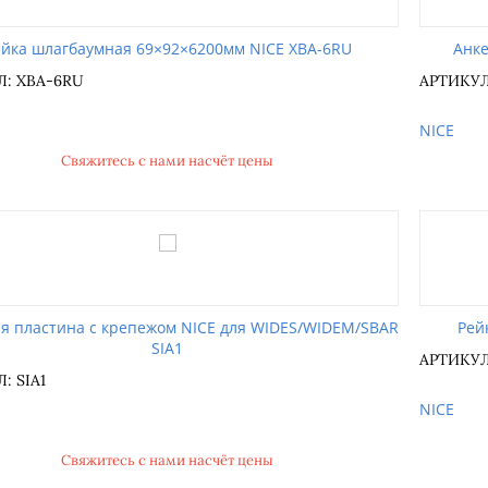
ейка шлагбаумная 69×92×6200мм NICE XBA-6RU
Анке
Л: XBA-6RU
АРТИКУЛ
NICE
Свяжитесь с нами насчёт цены
я пластина с крепежом NICE для WIDES/WIDEM/SBAR
Рей
SIA1
АРТИКУЛ
: SIA1
NICE
Свяжитесь с нами насчёт цены