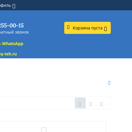
офиль
 255-00-15
Корзина пуста
ратный звонок
ь WhatsApp
q-teh.ru