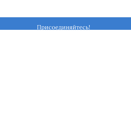
Присоединяйтесь!
Facebook
Instagram
Twitter
Youtube
О нас
Моя учетная запись
Покупательский сервис
Интернет-магазин