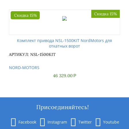
Скидка 15%
Скидка 15%
Комплект привода NSL-1500KIT NordMotors для
откатных ворот
АРТИКУЛ: NSL-1500KIT
NORD-MOTORS
46 329.00
Р
Присоединяйтесь!
Facebook
Instagram
Twitter
Youtube